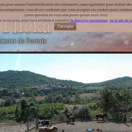
kies pour assurer l'authentification des internautes, mais également pour réaliser des 
ves européennes, vous devez confirmer que vous acceptez ces cookies pour continuer
(cette question ne vous sera posée qu'une seule fois)
 Flicka
n savoir plus nous vous invitons à consulter
la directive européenne
ou le site de 
J'accepte
umont de Pertuis