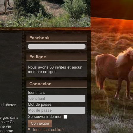
Facebook
En ligne
Nous avons 53 invités et aucun
membre en ligne
Connexion
Identifiant
Mot de passe
u Luberon,
Se souvenir de moi
ergés dans
 hiver.Ce
Connexion
une vie
Identifiant oublié ?
l.(comme