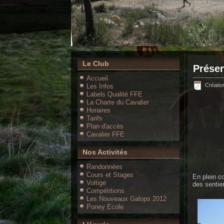
Le Club
Présen
Accueil
Création
Les Infos
Labels Qualité FFE
La Charte du Cavalier
Horaires
Tarifs
Plan d'accès
Cavalier FFE
Nos Activités
Randonnées
Cours et Stages
En plein c
Voltige
des sentie
Compétitions
Les Nouveaux Galops 2012
Poney Ecole