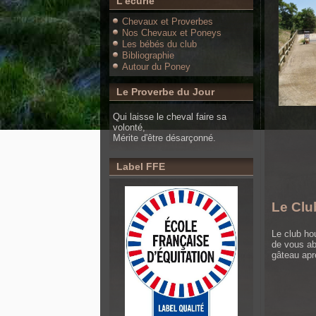
L'écurie
Chevaux et Proverbes
Nos Chevaux et Poneys
Les bébés du club
Bibliographie
Autour du Poney
Le Proverbe du Jour
Qui laisse le cheval faire sa
volonté,
Mérite d'être désarçonné.
Label FFE
Le Clu
Le club ho
de vous ab
gâteau aprè