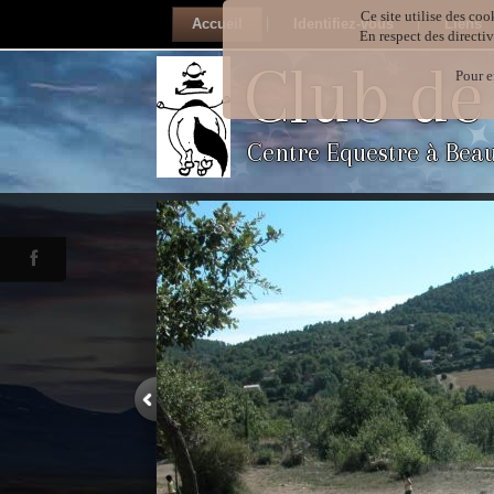
Ce site utilise des coo
Accueil
Identifiez-vous
Liens
En respect des directi
Club de
Pour e
Centre Equestre à Bea