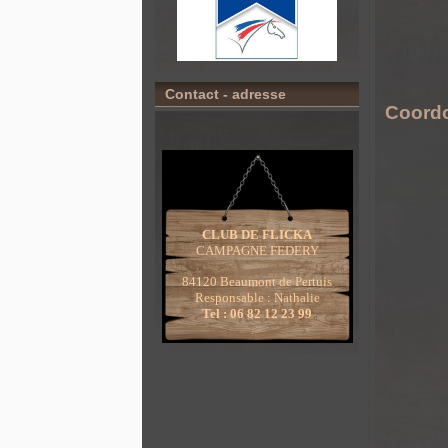
Contact - adresse
Coord
CLUB DE FLICKA
CAMPAGNE FEDERY
84120 Beaumont de Pertuis
Responsable : Nathalie
Tel : 06 82 12 23 99