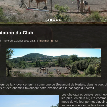
tation du Club
 : mercredi 21 juillet 2010 16:37
|
Imprimer
|
E-mail
oeur de la Provence, sur la commune de Beaumont de Pertuis, dans le parc d
rs et des chemins favorisent notre évasion dès le passage du portail.
Les chevaux et poneys sont héb
les prés, en plein air, été comme
mode de vie leur permet d’avoir 
sociale en dehors de leur travai